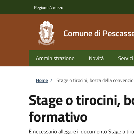
Salta al contenuto principale
Skip to footer content
Regione Abruzzo
Comune di Pescasse
Amministrazione
Novità
Servizi
Briciole di pane
Home
/
Stage o tirocini, bozza della convenzi
Stage o tirocini, 
formativo
È necessario allegare il documento Stage o tiro