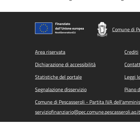
Comune di Pe
Footer menu
Area riservata
Crediti
Dichiarazione di accessibilità
Contatt
Statistiche del portale
Leggi l
Segnalazione disservizio
Piano d
Comune di Pescasseroli - Partita IVA dell'ammin
serviziofinanziario@pec.comune.pescasseroli.aq.i