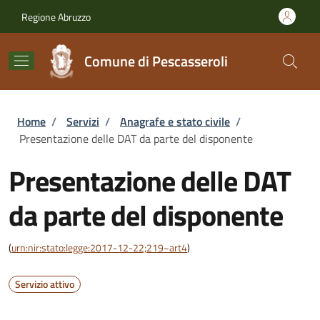
Salta al contenuto principale
Skip to footer content
Regione Abruzzo
Comune di Pescasseroli
Briciole di pane
Home
/
Servizi
/
Anagrafe e stato civile
/
Presentazione delle DAT da parte del disponente
Presentazione delle DAT
da parte del disponente
(
urn:nir:stato:legge:2017-12-22;219~art4
)
Servizio attivo