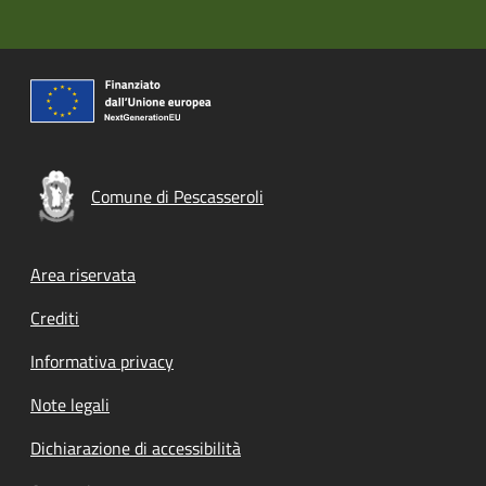
Comune di Pescasseroli
Footer menu
Area riservata
Crediti
Informativa privacy
Note legali
Dichiarazione di accessibilità