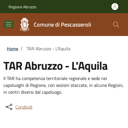
Salta al contenuto principale
Skip to footer content
Regione Abruzzo
Comune di Pescasseroli
Briciole di pane
Home
/
TAR Abruzzo - L'Aquila
TAR Abruzzo - L'Aquila
Il TAR ha competenza territoriale regionale e sede nei
capoluoghi di Regione, con sezioni staccate, in alcune Regioni,
in centri diversi dal capoluogo.
Condividi