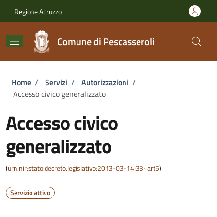
Salta al contenuto principale
Skip to footer content
Regione Abruzzo
Comune di Pescasseroli
Briciole di pane
Home
/
Servizi
/
Autorizzazioni
/
Accesso civico generalizzato
Accesso civico
generalizzato
(
urn:nir:stato:decreto.legislativo:2013-03-14;33~art5
)
Servizio attivo