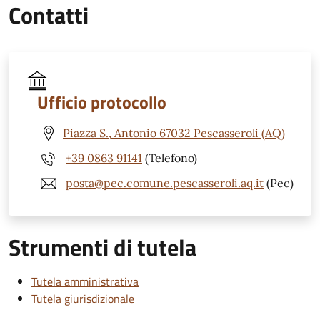
Contatti
Ufficio protocollo
Piazza S., Antonio 67032 Pescasseroli (AQ)
+39 0863 91141
(Telefono)
posta@pec.comune.pescasseroli.aq.it
(Pec)
Strumenti di tutela
Tutela amministrativa
Tutela giurisdizionale