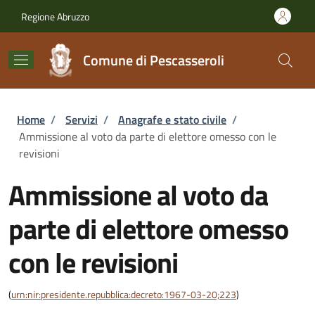
Salta al contenuto principale
Skip to footer content
Regione Abruzzo
Comune di Pescasseroli
Briciole di pane
Home
/
Servizi
/
Anagrafe e stato civile
/
Ammissione al voto da parte di elettore omesso con le
revisioni
Ammissione al voto da
parte di elettore omesso
con le revisioni
(
urn:nir:presidente.repubblica:decreto:1967-03-20;223
)