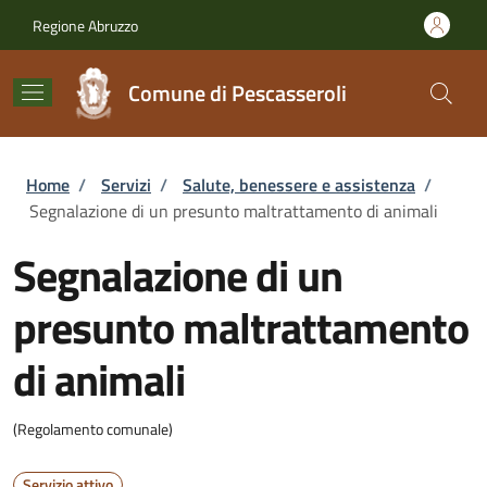
Salta al contenuto principale
Skip to footer content
Regione Abruzzo
Comune di Pescasseroli
Briciole di pane
Home
/
Servizi
/
Salute, benessere e assistenza
/
Segnalazione di un presunto maltrattamento di animali
Segnalazione di un
presunto maltrattamento
di animali
(Regolamento comunale)
Servizio attivo