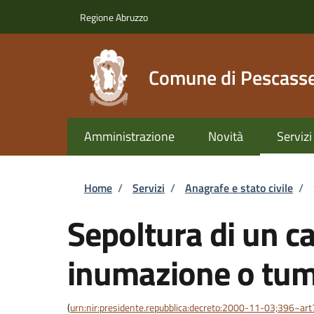
Salta al contenuto principale
Skip to footer content
Regione Abruzzo
Comune di Pescasse
Amministrazione
Novità
Servizi
Briciole di pane
Home
/
Servizi
/
Anagrafe e stato civile
/
Sepoltura di un c
inumazione o tum
(
urn:nir:presidente.repubblica:decreto:2000-11-03;396~ar