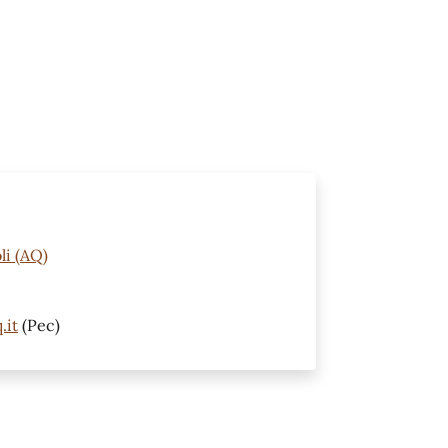
li (AQ)
.it
(Pec)