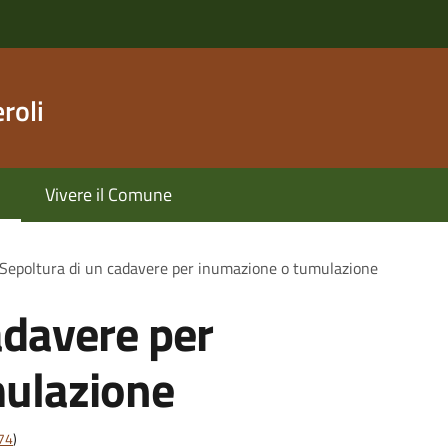
roli
Vivere il Comune
Sepoltura di un cadavere per inumazione o tumulazione
adavere per
ulazione
t74
)