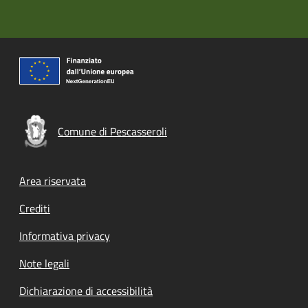
Comune di Pescasseroli
Footer menu
Area riservata
Crediti
Informativa privacy
Note legali
Dichiarazione di accessibilità