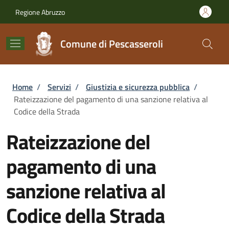
Salta al contenuto principale
Skip to footer content
Regione Abruzzo
Comune di Pescasseroli
Briciole di pane
Home
/
Servizi
/
Giustizia e sicurezza pubblica
/
Rateizzazione del pagamento di una sanzione relativa al
Codice della Strada
Rateizzazione del
pagamento di una
sanzione relativa al
Codice della Strada