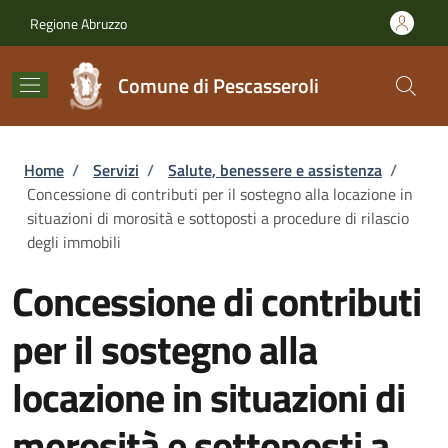
Salta al contenuto principale
Skip to footer content
Regione Abruzzo
Comune di Pescasseroli
Briciole di pane
Home
/
Servizi
/
Salute, benessere e assistenza
/
Concessione di contributi per il sostegno alla locazione in
situazioni di morosità e sottoposti a procedure di rilascio
degli immobili
Concessione di contributi
per il sostegno alla
locazione in situazioni di
morosità e sottoposti a