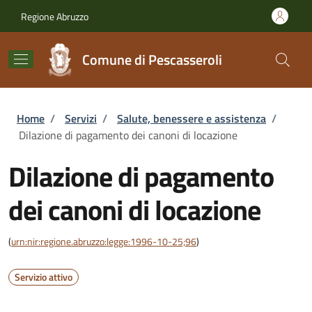
Salta al contenuto principale
Skip to footer content
Regione Abruzzo
Comune di Pescasseroli
Briciole di pane
Home
/
Servizi
/
Salute, benessere e assistenza
/
Dilazione di pagamento dei canoni di locazione
Dilazione di pagamento
dei canoni di locazione
(
urn:nir:regione.abruzzo:legge:1996-10-25;96
)
Servizio attivo