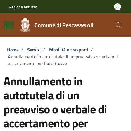
Salta al contenuto principale
Skip to footer content
Regione Abruzzo
Comune di Pescasseroli
Briciole di pane
Home
/
Servizi
/
Mobilità e trasporti
/
Annullamento in autotutela di un preavviso o verbale di
accertamento per inesattezze
Annullamento in
autotutela di un
preavviso o verbale di
accertamento per