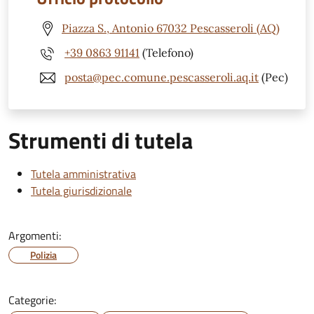
Piazza S., Antonio 67032 Pescasseroli (AQ)
+39 0863 91141
(Telefono)
posta@pec.comune.pescasseroli.aq.it
(Pec)
Strumenti di tutela
Tutela amministrativa
Tutela giurisdizionale
Argomenti:
Polizia
Categorie: