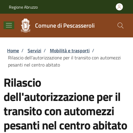
Salta al contenuto principale
Skip to footer content
Regione Abruzzo
Comune di Pescasseroli
Briciole di pane
Home
/
Servizi
/
Mobilità e trasporti
/
Rilascio dell'autorizzazione per il transito con automezzi
pesanti nel centro abitato
Rilascio
dell'autorizzazione per il
transito con automezzi
pesanti nel centro abitato