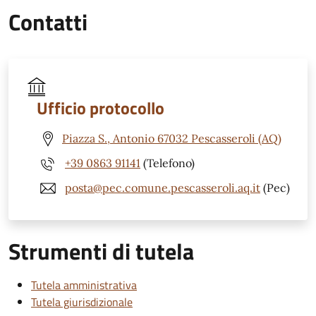
Contatti
Ufficio protocollo
Piazza S., Antonio 67032 Pescasseroli (AQ)
+39 0863 91141
(Telefono)
posta@pec.comune.pescasseroli.aq.it
(Pec)
Strumenti di tutela
Tutela amministrativa
Tutela giurisdizionale