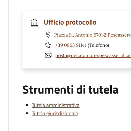
Ufficio protocollo
Piazza S., Antonio 67032 Pescassero
+39 0863 91141
(Telefono)
posta@pec.comune.pescasseroli.aq
Strumenti di tutela
Tutela amministrativa
Tutela giurisdizionale