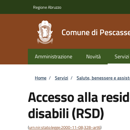
Salta al contenuto principale
Skip to footer content
Regione Abruzzo
Comune di Pescasse
Amministrazione
Novità
Servizi
Briciole di pane
Home
/
Servizi
/
Salute, benessere e assis
Accesso alla resi
disabili (RSD)
(
urn:nir:stato:legge:2000-11-08;328~art6
)