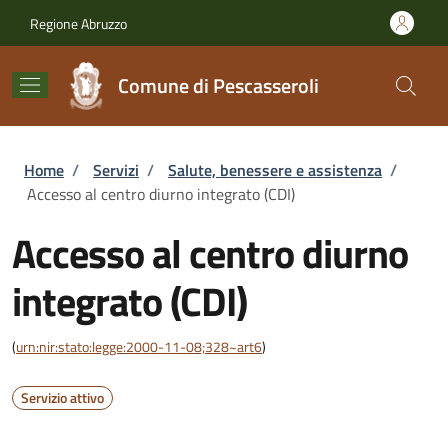
Salta al contenuto principale
Skip to footer content
Regione Abruzzo
Comune di Pescasseroli
Briciole di pane
Home
/
Servizi
/
Salute, benessere e assistenza
/
Accesso al centro diurno integrato (CDI)
Accesso al centro diurno
integrato (CDI)
(
urn:nir:stato:legge:2000-11-08;328~art6
)
Servizio attivo