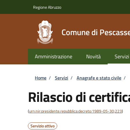
Salta al contenuto principale
Skip to footer content
Regione Abruzzo
Comune di Pescasse
Amministrazione
Novità
Servizi
Briciole di pane
Home
/
Servizi
/
Anagrafe e stato civile
/
Rilascio di certific
(
urn:nir:presidente.repubblica:decreto:1989-05-30;223
)
Servizio attivo