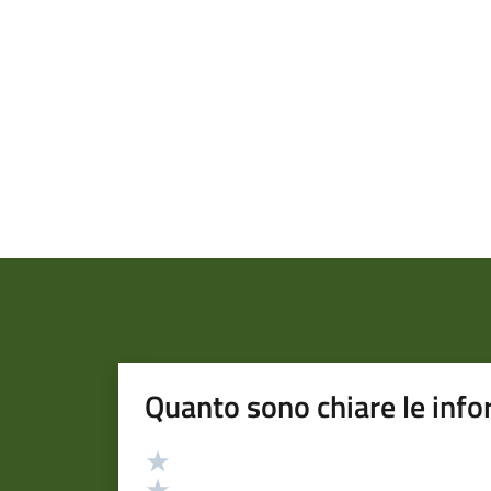
Quanto sono chiare le info
Valutazione
Valuta 5 stelle su 5
Valuta 4 stelle su 5