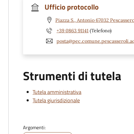
Ufficio protocollo
Piazza S., Antonio 67032 Pescassero
+39 0863 91141
(Telefono)
posta@pec.comune.pescasseroli.aq
Strumenti di tutela
Tutela amministrativa
Tutela giurisdizionale
Argomenti: