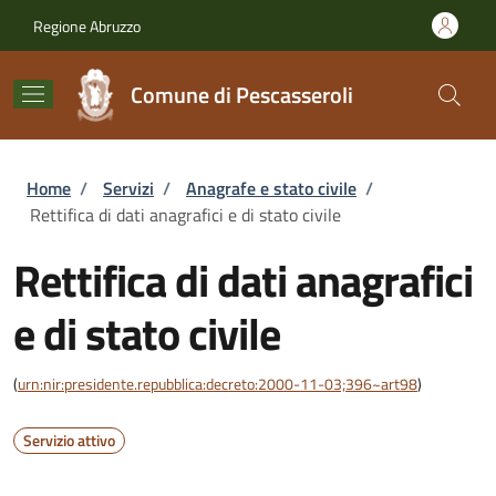
Salta al contenuto principale
Skip to footer content
Regione Abruzzo
Comune di Pescasseroli
Briciole di pane
Home
/
Servizi
/
Anagrafe e stato civile
/
Rettifica di dati anagrafici e di stato civile
Rettifica di dati anagrafici
e di stato civile
(
urn:nir:presidente.repubblica:decreto:2000-11-03;396~art98
)
Servizio attivo