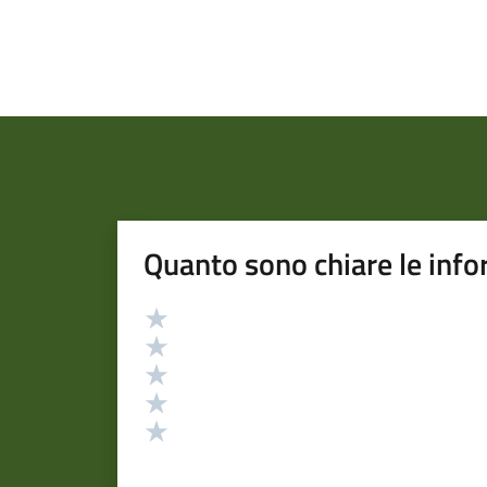
Quanto sono chiare le info
Valutazione
Valuta 5 stelle su 5
Valuta 4 stelle su 5
Valuta 3 stelle su 5
Valuta 2 stelle su 5
Valuta 1 stelle su 5