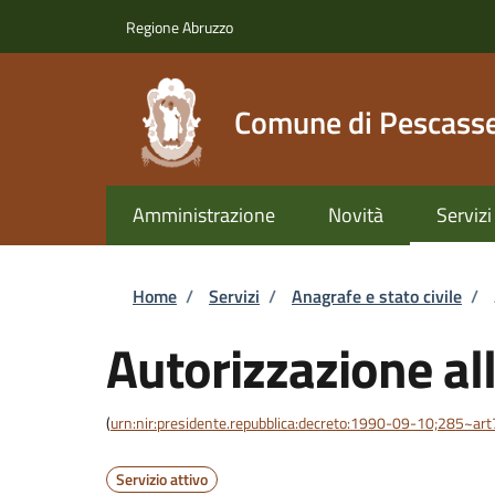
Salta al contenuto principale
Skip to footer content
Regione Abruzzo
Comune di Pescasse
Amministrazione
Novità
Servizi
Briciole di pane
Home
/
Servizi
/
Anagrafe e stato civile
/
Autorizzazione al
(
urn:nir:presidente.repubblica:decreto:1990-09-10;285~ar
Servizio attivo