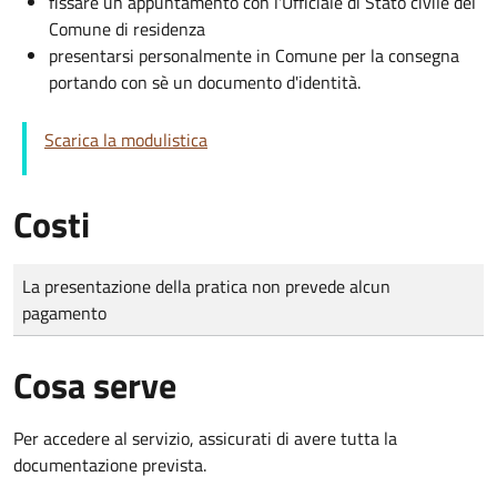
fissare un appuntamento con l'Ufficiale di Stato civile del
Comune di residenza
presentarsi personalmente in Comune per la consegna
portando con sè un documento d'identità.
Scarica la modulistica
Costi
Tipo di pagamento
Importo
La presentazione della pratica non prevede alcun
pagamento
Cosa serve
Per accedere al servizio, assicurati di avere tutta la
documentazione prevista.