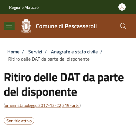
Salta al contenuto principale
Skip to footer content
Regione Abruzzo
Comune di Pescasseroli
Briciole di pane
Home
/
Servizi
/
Anagrafe e stato civile
/
Ritiro delle DAT da parte del disponente
Ritiro delle DAT da parte
del disponente
(
urn:nir:stato:legge:2017-12-22;219~art4
)
Servizio attivo