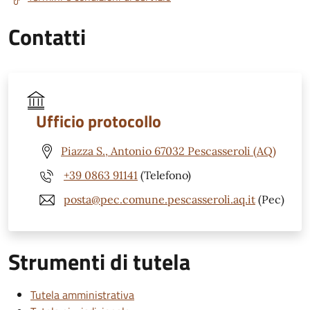
Contatti
Ufficio protocollo
Piazza S., Antonio 67032 Pescasseroli (AQ)
+39 0863 91141
(Telefono)
posta@pec.comune.pescasseroli.aq.it
(Pec)
Strumenti di tutela
Tutela amministrativa