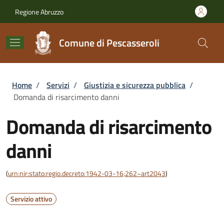
Salta al contenuto principale
Skip to footer content
Regione Abruzzo
Comune di Pescasseroli
Briciole di pane
Home
/
Servizi
/
Giustizia e sicurezza pubblica
/
Domanda di risarcimento danni
Domanda di risarcimento
danni
(
urn:nir:stato:regio.decreto:1942-03-16;262~art2043
)
Servizio attivo