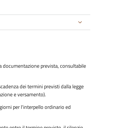
 la documentazione prevista, consultabile
adenza dei termini previsti dalla legge
arazione e versamento).
iorni per l'interpello ordinario ed
e entro il termine previsto, il silenzio