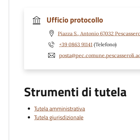
Ufficio protocollo
Piazza S., Antonio 67032 Pescassero
+39 0863 91141
(Telefono)
posta@pec.comune.pescasseroli.aq
Strumenti di tutela
Tutela amministrativa
Tutela giurisdizionale