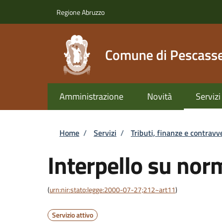
Salta al contenuto principale
Skip to footer content
Regione Abruzzo
Comune di Pescasse
Amministrazione
Novità
Servizi
Briciole di pane
Home
/
Servizi
/
Tributi, finanze e contravv
Interpello su norm
(
urn:nir:stato:legge:2000-07-27;212~art11
)
Servizio attivo