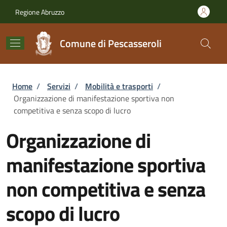
Salta al contenuto principale
Skip to footer content
Regione Abruzzo
Comune di Pescasseroli
Briciole di pane
Home
/
Servizi
/
Mobilità e trasporti
/
Organizzazione di manifestazione sportiva non
competitiva e senza scopo di lucro
Organizzazione di
manifestazione sportiva
non competitiva e senza
scopo di lucro