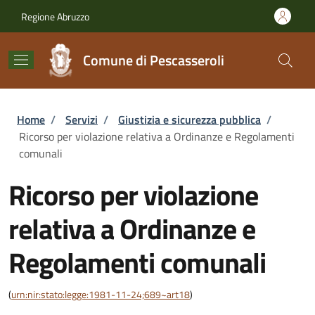
Salta al contenuto principale
Skip to footer content
Regione Abruzzo
Comune di Pescasseroli
Briciole di pane
Home
/
Servizi
/
Giustizia e sicurezza pubblica
/
Ricorso per violazione relativa a Ordinanze e Regolamenti
comunali
Ricorso per violazione
relativa a Ordinanze e
Regolamenti comunali
(
urn:nir:stato:legge:1981-11-24;689~art18
)