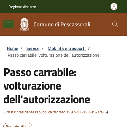
Salta al contenuto principale
Skip to footer content
Regione Abruzzo
Comune di Pescasseroli
Briciole di pane
Home
/
Servizi
/
Mobilità e trasporti
/
Passo carrabile: volturazione dell'autorizzazione
Passo carrabile:
volturazione
dell'autorizzazione
(
urn:nir:presidente.repubblica:decreto:1992-12-16;495~art46
)
Servizio attivo