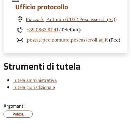
Ufficio protocollo
Piazza S., Antonio 67032 Pescasseroli (AQ)
+39 0863 91141
(Telefono)
posta@pec.comune.pescasseroli.aq.it
(Pec)
Strumenti di tutela
Tutela amministrativa
Tutela giurisdizionale
Argomenti:
Polizia