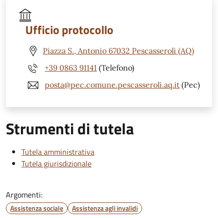
Ufficio protocollo
Piazza S., Antonio 67032 Pescasseroli (AQ)
+39 0863 91141
(Telefono)
posta@pec.comune.pescasseroli.aq.it
(Pec)
Strumenti di tutela
Tutela amministrativa
Tutela giurisdizionale
Argomenti:
Assistenza sociale
Assistenza agli invalidi