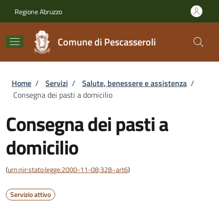
Salta al contenuto principale
Skip to footer content
Regione Abruzzo
Comune di Pescasseroli
Briciole di pane
Home
/
Servizi
/
Salute, benessere e assistenza
/
Consegna dei pasti a domicilio
Consegna dei pasti a
domicilio
(
urn:nir:stato:legge:2000-11-08;328~art6
)
Servizio attivo