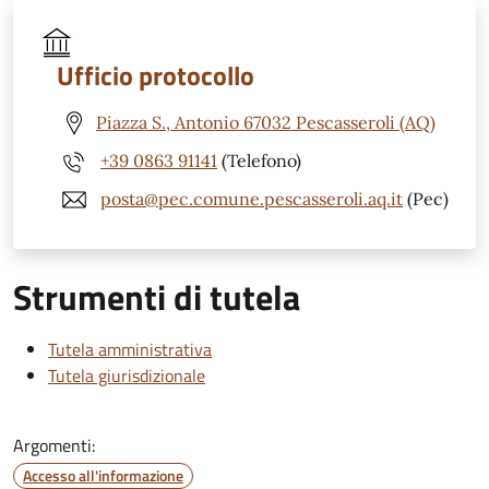
Ufficio protocollo
Piazza S., Antonio 67032 Pescasseroli (AQ)
+39 0863 91141
(Telefono)
posta@pec.comune.pescasseroli.aq.it
(Pec)
Strumenti di tutela
Tutela amministrativa
Tutela giurisdizionale
Argomenti:
Accesso all'informazione