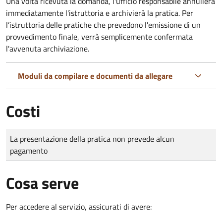
Una volta ricevuta la domanda, l'ufficio responsabile annullerà
immediatamente l'istruttoria e archivierà la pratica. Per
l’istruttoria delle pratiche che prevedono l'emissione di un
provvedimento finale, verrà semplicemente confermata
l'avvenuta archiviazione.
Moduli da compilare e documenti da allegare
Costi
Tipo di pagamento
Importo
La presentazione della pratica non prevede alcun
pagamento
Cosa serve
Per accedere al servizio, assicurati di avere: