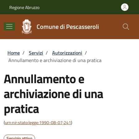
Salta al contenuto principale
Skip to footer content
Regione Abruzzo
Comune di Pescasseroli
Briciole di pane
Home
/
Servizi
/
Autorizzazioni
/
Annullamento e archiviazione di una pratica
Annullamento e
archiviazione di una
pratica
(
urn:nir:stato:legge:1990-08-07;241
)
Servizio attivo