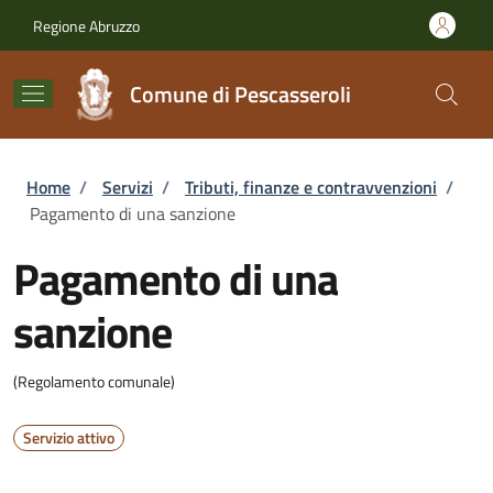
Salta al contenuto principale
Skip to footer content
Regione Abruzzo
Comune di Pescasseroli
Briciole di pane
Home
/
Servizi
/
Tributi, finanze e contravvenzioni
/
Pagamento di una sanzione
Pagamento di una
sanzione
(Regolamento comunale)
Servizio attivo