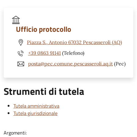
Ufficio protocollo
Piazza S., Antonio 67032 Pescasseroli (AQ)
+39 0863 91141
(Telefono)
posta@pec.comune.pescasseroli.aq.it
(Pec)
Strumenti di tutela
Tutela amministrativa
Tutela giurisdizionale
Argomenti: