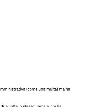
e amministrativa (come una multa) ma ha
 due volte lo stesso verbale, chi ha