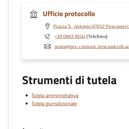
Ufficio protocollo
Piazza S., Antonio 67032 Pescassero
+39 0863 91141
(Telefono)
posta@pec.comune.pescasseroli.aq
Strumenti di tutela
Tutela amministrativa
Tutela giurisdizionale