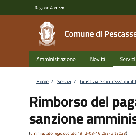
Salta al contenuto principale
Skip to footer content
Regione Abruzzo
Comune di Pescasse
Amministrazione
Novità
Servizi
Briciole di pane
Home
/
Servizi
/
Giustizia e sicurezza pubbl
Rimborso del pag
sanzione amminis
(
urn:nir:stato:regio.decreto:1942-03-16;262~art2033
)