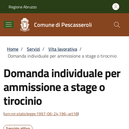
Salta al contenuto principale
Skip to footer content
Regione Abruzzo
Comune di Pescasseroli
Briciole di pane
Home
/
Servizi
/
Vita lavorativa
/
Domanda individuale per ammissione a stage o tirocinio
Domanda individuale per
ammissione a stage o
tirocinio
(
urn:nir:stato:legge:1997-06-24;196~art18
)
Servizio attivo