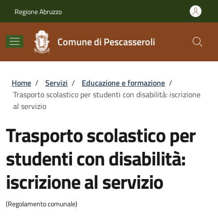
Salta al contenuto principale
Skip to footer content
Regione Abruzzo
Comune di Pescasseroli
Briciole di pane
Home
/
Servizi
/
Educazione e formazione
/
Trasporto scolastico per studenti con disabilità: iscrizione
al servizio
Trasporto scolastico per
studenti con disabilità:
iscrizione al servizio
(Regolamento comunale)