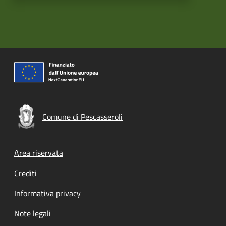
Comune di Pescasseroli
Footer menu
Area riservata
Crediti
Informativa privacy
Note legali